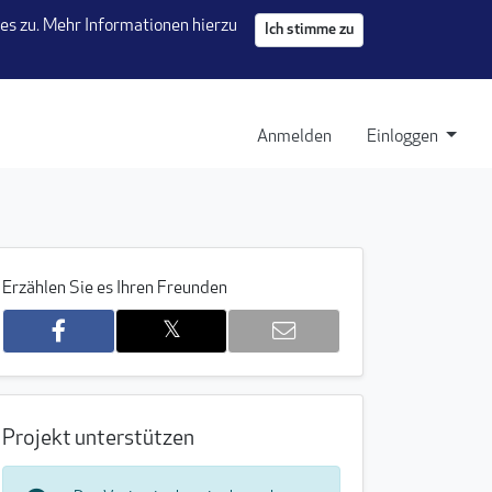
s zu. Mehr Informationen hierzu
Ich stimme zu
 Tab)
Anmelden
Einloggen
Erzählen Sie es Ihren Freunden
𝕏
5
Projekt unterstützen