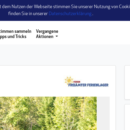
t dem Nutzen der Webseite stimmen Sie unserer Nutzung von Cookie
(öffnet einen neuen
finden Sie in unserer
Datenschutzerklärung
.
 zu gelangen
timmen sammeln
Vergangene
ipps und Tricks
Aktionen
2/