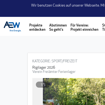
Seite
Wir benutzen Cookies auf unserer Webseite. Mi
Klicken Sie, um die Navigation zu überspringen und zum Hauptteil
Projekte
Abstimmen
Für Vereine:
S
entdecken
So geht's
Projekt einreichen
T
KATEGORIE
: SPORT/FREIZEIT
Rigilager 2026
Verein Freiämter Ferienlager
1/5