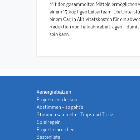
Mit den gesammelten Mitteln ermöglichen wi
einem 15-köpfigen Leiterteam. Die Unterstüt
einem Car, in Aktivitätskosten für ein abw
Reduktion von Teilnahmebeiträgen – damit
sein kann.
#energiebatzen
Projekte entdecken
Abstimmen – so geht’s
Stimmen sammeln – Tipps und Tricks
Spielregeln
Projekt einreichen
Bestenliste