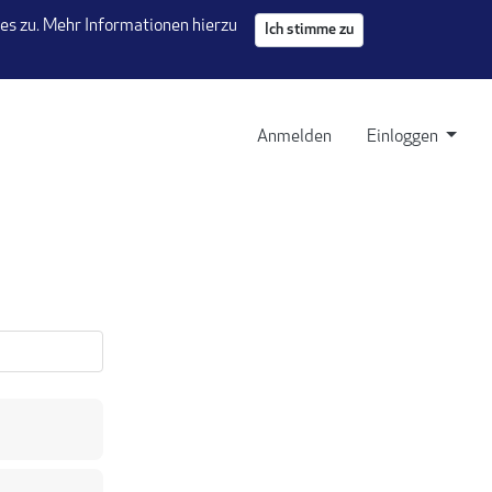
s zu. Mehr Informationen hierzu
Ich stimme zu
 Tab)
Anmelden
Einloggen