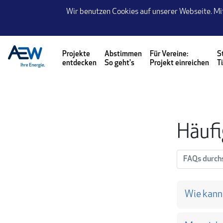
Seite
Wir benutzen Cookies auf unserer Webseite. Mi
Klicken Sie, um die Navigation zu überspringen und zum Hauptteil
Projekte
Abstimmen
Für Vereine:
S
entdecken
So geht's
Projekt einreichen
T
FAQ - Häufig gestellte Fragen
Häufi
Fragen und A
Wie kann