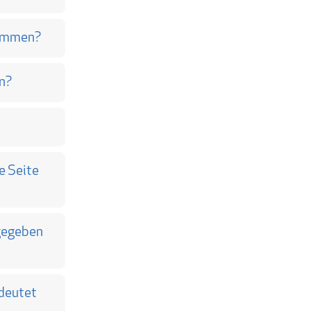
timmen?
un?
e Seite
bgegeben
edeutet