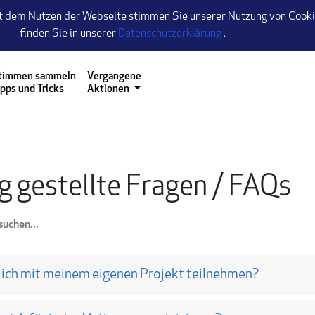
t dem Nutzen der Webseite stimmen Sie unserer Nutzung von Cookie
(öffnet einen neuen
finden Sie in unserer
Datenschutzerklärung
.
 zu gelangen
timmen sammeln
Vergangene
ipps und Tricks
Aktionen
g gestellte Fragen / FAQs
ntworten durchsuchen
 ich mit meinem eigenen Projekt teilnehmen?