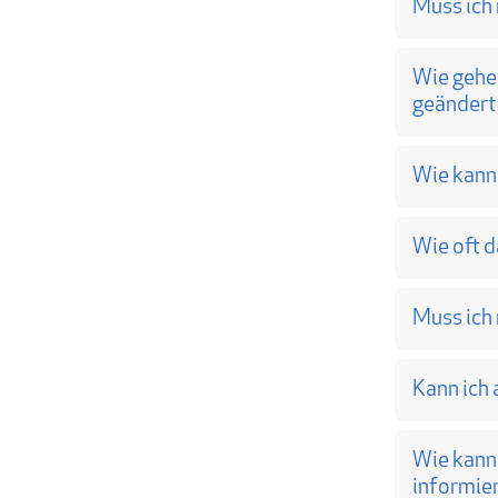
Muss ich 
Wie gehen
geändert
Wie kann
Wie oft 
Muss ich
Kann ich
Wie kann
informie