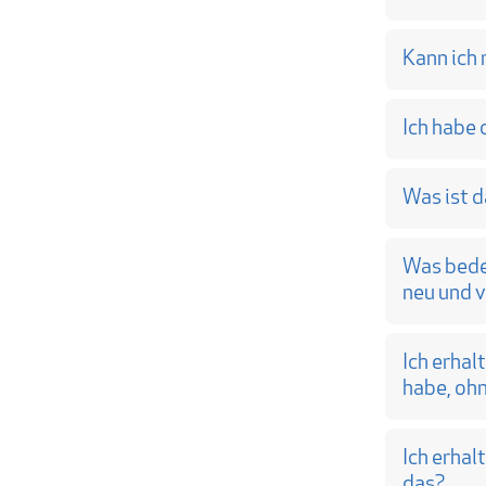
Kann ich
Ich habe 
Was ist 
Was bedeu
neu und v
Ich erha
habe, ohn
Ich erhal
das?