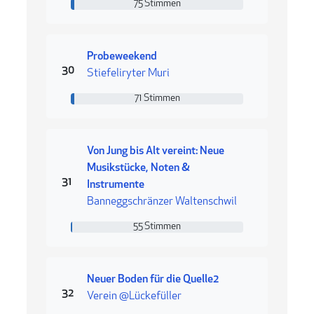
75 Stimmen
75 Stimmen
Probeweekend
Rang 30
30
Stiefeliryter Muri
71 Stimmen
71 Stimmen
Von Jung bis Alt vereint: Neue
Musikstücke, Noten &
Rang 31
31
Instrumente
Banneggschränzer Waltenschwil
55 Stimmen
55 Stimmen
Neuer Boden für die Quelle2
Rang 32
32
Verein @Lückefüller