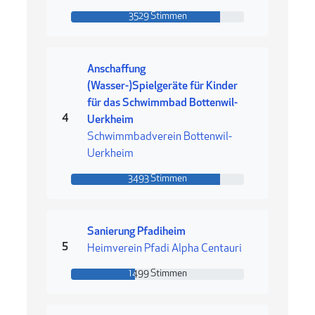
3529 Stimmen
3529 Stimmen
Anschaffung
(Wasser-)Spielgeräte für Kinder
für das Schwimmbad Bottenwil-
Rang 4
4
Uerkheim
Schwimmbadverein Bottenwil-
Uerkheim
3493 Stimmen
3493 Stimmen
Sanierung Pfadiheim
Rang 5
5
Heimverein Pfadi Alpha Centauri
1499 Stimmen
1499 Stimmen