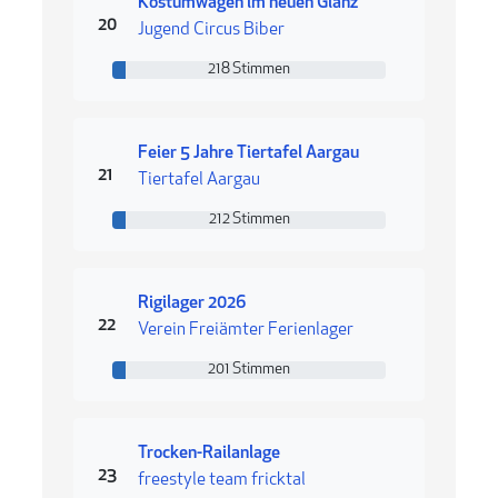
Kostümwagen im neuen Glanz
Rang 20
20
Jugend Circus Biber
218 Stimmen
218 Stimmen
Feier 5 Jahre Tiertafel Aargau
Rang 21
21
Tiertafel Aargau
212 Stimmen
212 Stimmen
Rigilager 2026
Rang 22
22
Verein Freiämter Ferienlager
201 Stimmen
201 Stimmen
Trocken-Railanlage
Rang 23
23
freestyle team fricktal