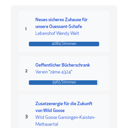
Neues sicheres Zuhause für
unsere Ouessant-Schafe
Rang 1
1
Lebenshof Wendy Welt
4084 Stimmen
4084 Stimmen
Oeffentlicher Bücherschrank
Rang 2
2
Verein "zäme 4324"
3965 Stimmen
3965 Stimmen
Zusatzenergie für die Zukunft
von Wild Goose
Rang 3
3
Wild Goose Gansingen-Kaisten-
Mettauertal