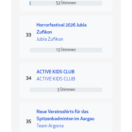
53 Stimmen
53 Stimmen
Horrorfestival 2026 Jubla
Zufikon
Rang 33
33
Jubla Zufikon
13 Stimmen
13 Stimmen
ACTIVE KIDS CLUB
Rang 34
34
ACTIVE KIDS CLUB
3 Stimmen
3 Stimmen
Neue Vereinsshirts für das
Spitzenbadminton im Aargau
Rang 35
35
Team Argovia