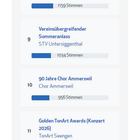
1159 Stimmen
1159 Stimmen
Vereinsübergreifender
Sommeranlass
Rang 9
9
STV Untersiggenthal
1034 Stimmen
1034 Stimmen
90 Jahre Chor Ammerswil
Rang 10
10
Chor Ammerswil
956 Stimmen
956 Stimmen
Golden TonArt Awards (Konzert
2026)
Rang 11
11
TonArt Seengen