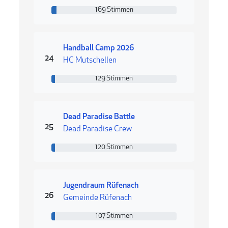
169 Stimmen
169 Stimmen
Handball Camp 2026
Rang 24
24
HC Mutschellen
129 Stimmen
129 Stimmen
Dead Paradise Battle
Rang 25
25
Dead Paradise Crew
120 Stimmen
120 Stimmen
Jugendraum Rüfenach
Rang 26
26
Gemeinde Rüfenach
107 Stimmen
107 Stimmen