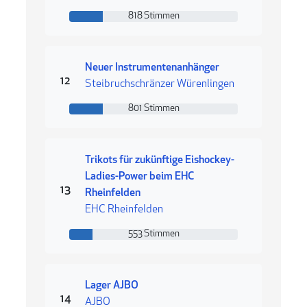
818 Stimmen
818 Stimmen
Neuer Instrumentenanhänger
Rang 12
12
Steibruchschränzer Würenlingen
801 Stimmen
801 Stimmen
Trikots für zukünftige Eishockey-
Ladies-Power beim EHC
Rang 13
13
Rheinfelden
EHC Rheinfelden
553 Stimmen
553 Stimmen
Lager AJBO
Rang 14
14
AJBO