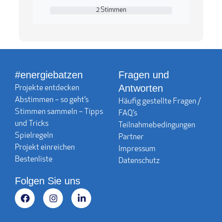
2 Stimmen
2 Stimmen
#energiebatzen
Fragen und
Antworten
Projekte entdecken
Abstimmen – so geht’s
Häufig gestellte Fragen /
Stimmen sammeln – Tipps
FAQ’s
und Tricks
Teilnahmebedingungen
Spielregeln
Partner
Projekt einreichen
Impressum
Bestenliste
Datenschutz
Folgen Sie uns