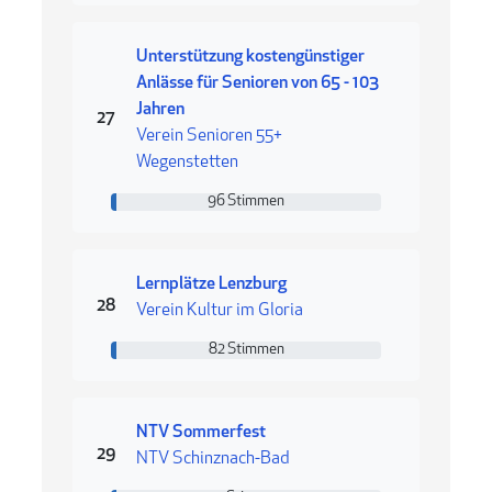
Unterstützung kostengünstiger
Anlässe für Senioren von 65 - 103
Jahren
Rang 27
27
Verein Senioren 55+
Wegenstetten
96 Stimmen
96 Stimmen
Lernplätze Lenzburg
Rang 28
28
Verein Kultur im Gloria
82 Stimmen
82 Stimmen
NTV Sommerfest
Rang 29
29
NTV Schinznach-Bad