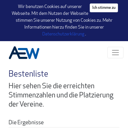
Seite
Wir benutzen Cookies auf unserer
Ich stimme zu
Webseite. Mit dem Nutzen der Webseite
stimmen Sie unserer Nutzung von Cookies zu. Mehr
Informationen hierzu finden Sie in unserer
(öffnet einen neuen Ta
Datenschutzerklärung
.
Klicken Sie, um die Navigation zu überspringen und zum Hauptteil
Bestenliste - aktueller Stand
Bestenliste
Hier sehen Sie die erreichten
Stimmenzahlen und die Platzierung
der Vereine.
Die Ergebnisse