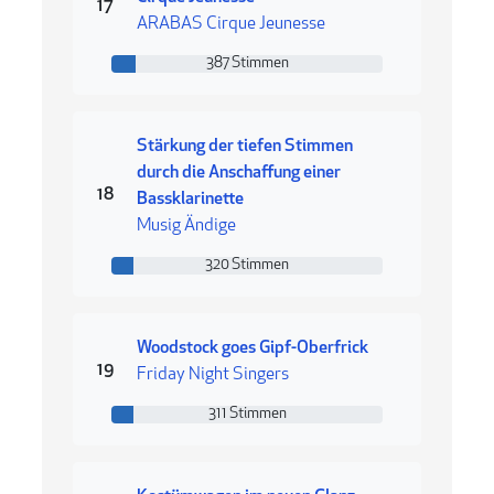
Rang 17
17
ARABAS Cirque Jeunesse
387 Stimmen
387 Stimmen
Stärkung der tiefen Stimmen
durch die Anschaffung einer
Rang 18
18
Bassklarinette
Musig Ändige
320 Stimmen
320 Stimmen
Woodstock goes Gipf-Oberfrick
Rang 19
19
Friday Night Singers
311 Stimmen
311 Stimmen