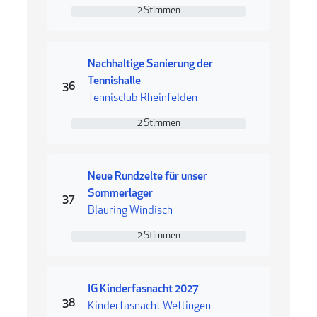
2 Stimmen
2 Stimmen
Nachhaltige Sanierung der
Tennishalle
Rang 36
36
Tennisclub Rheinfelden
2 Stimmen
2 Stimmen
Neue Rundzelte für unser
Sommerlager
Rang 37
37
Blauring Windisch
2 Stimmen
2 Stimmen
IG Kinderfasnacht 2027
Rang 38
38
Kinderfasnacht Wettingen