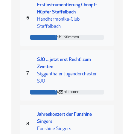
Erstinstrumentierung Chnopf-
Hüpfer Staffelbach
Rang 6
6
Handharmonika-Club
Staffelbach
1461 Stimmen
1461 Stimmen
SJO ...jetzt erst Recht! zum
Zweiten
Rang 7
7
Siggenthaler Jugendorchester
SJO
1455 Stimmen
1455 Stimmen
Jahreskonzert der Funshine
Singers
Rang 8
8
Funshine Singers