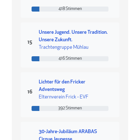
418 Stimmen
418 Stimmen
Unsere Jugend. Unsere Tradition.
Unsere Zukunft.
Rang 15
15
Trachtengruppe Mühlau
416 Stimmen
416 Stimmen
Lichter für den Fricker
Adventsweg
Rang 16
16
Elternverein Frick - EVF
392 Stimmen
392 Stimmen
30-Jahre-Jubiläum ARABAS
Cirque Jeunesse