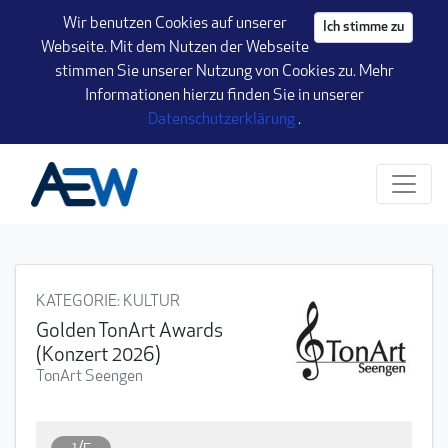
Seite
Wir benutzen Cookies auf unserer
Ich stimme zu
Webseite. Mit dem Nutzen der Webseite
stimmen Sie unserer Nutzung von Cookies zu. Mehr
Informationen hierzu finden Sie in unserer
(öffnet einen neuen Ta
Datenschutzerklärung
.
Klicken Sie, um die Navigation zu überspringen und zum Hauptteil
KATEGORIE
: KULTUR
Golden TonArt Awards
(Konzert 2026)
TonArt Seengen