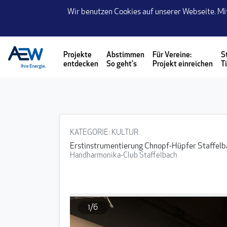
Seite
Wir benutzen Cookies auf unserer Webseite. Mi
Klicken Sie, um die Navigation zu überspringen und zum Hauptteil
Projekte
Abstimmen
Für Vereine:
S
entdecken
So geht's
Projekt einreichen
T
KATEGORIE
: KULTUR
Erstinstrumentierung Chnopf-Hüpfer Staffelb
Handharmonika-Club Staffelbach
1/6