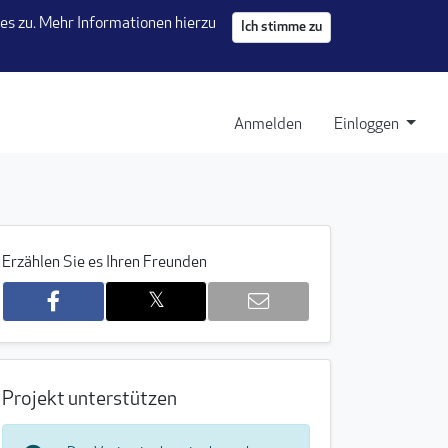
s zu. Mehr Informationen hierzu
Ich stimme zu
 Tab)
Anmelden
Einloggen
Erzählen Sie es Ihren Freunden
𝕏
Projekt unterstützen
6